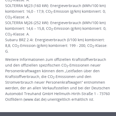
2
SOLTERRA MJ23 (160 kW): Energieverbrauch (kWh/100 km)
kombiniert: 16,0 - 17,9; CO
-Emission (g/km) kombiniert: 0;
2
CO
-Klasse: A.
2
SOLTERRA MJ26 (252 kW): Energieverbrauch (kWh/100 km)
kombiniert: 14,6 – 15,8; CO
-Emission (g/km) kombiniert: 0;
2
CO
-Klasse: A.
2
Subaru BRZ 2.4i: Energieverbrauch (l/100 km) kombiniert:
8,8; CO
-Emission (g/km) kombiniert: 199 - 200; CO
-Klasse:
2
2
G.
Weitere Informationen zum offiziellen Kraftstoffverbrauch
und den offiziellen spezifischen CO
-Emissionen neuer
2
Personenkraftwagen können dem „Leitfaden über den
Kraftstoffverbrauch, die CO
-Emissionen und den
2
Stromverbrauch neuer Personenkraftwagen“ entnommen
werden, der an allen Verkaufsstellen und bei der Deutschen
Automobil Treuhand GmbH Hellmuth-Hirth-Straße 1 - 73760
Ostfildern (www.dat.de) unentgeltlich erhältlich ist.