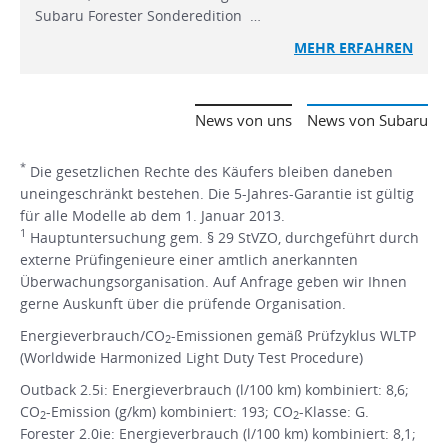
Subaru Forester Sonderedition …
MEHR ERFAHREN
News von uns
News von Subaru
*
Die gesetzlichen Rechte des Käufers bleiben daneben
uneingeschränkt bestehen. Die 5-Jahres-Garantie ist gültig
für alle Modelle ab dem 1. Januar 2013.
1
Hauptuntersuchung gem. § 29 StVZO, durchgeführt durch
externe Prüfingenieure einer amtlich anerkannten
Überwachungsorganisation. Auf Anfrage geben wir Ihnen
gerne Auskunft über die prüfende Organisation.
Energieverbrauch/CO
-Emissionen gemäß Prüfzyklus WLTP
2
(Worldwide Harmonized Light Duty Test Procedure)
Outback 2.5i: Energieverbrauch (l/100 km) kombiniert: 8,6;
CO
-Emission (g/km) kombiniert: 193; CO
-Klasse: G.
2
2
Forester 2.0ie: Energieverbrauch (l/100 km) kombiniert: 8,1;